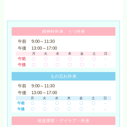
精神科外来、うつ外来
午前
9:00～11:30
午後
13:00～17:00
月
火
水
木
金
土
日
午前
〇
〇
〇
〇
〇
〇
-
午後
〇
〇
〇
〇
〇
-
-
もの忘れ外来
午前
9:00～11:30
午後
13:00～17:00
月
火
水
木
金
土
日
午前
〇
〇
〇
〇
〇
〇
-
午後
〇
〇
〇
〇
〇
-
-
発達障害
・
デイケア
・
外来