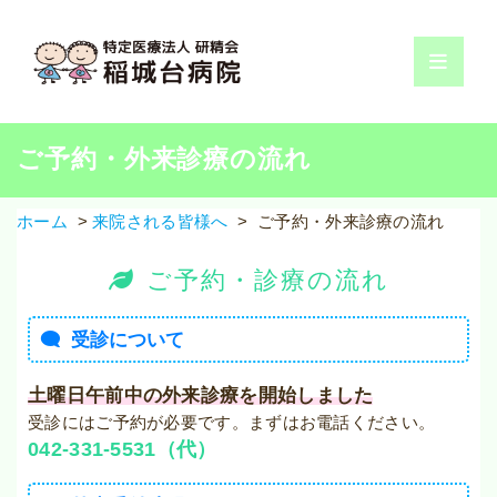
コ
ン
テ
ン
ツ
へ
ご予約・外来診療の流れ
ス
キ
ホーム
>
来院される皆様へ
> ご予約・外来診療の流れ
ッ
プ
ご予約・診療の流れ
受診について
土曜日午前中の外来診療を開始しました
受診にはご予約が必要です。まずはお電話ください。
042-331-5531（代）