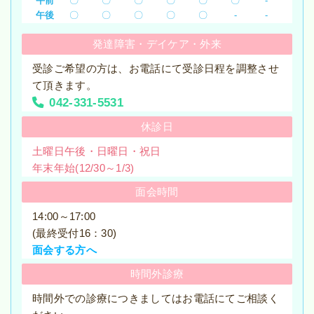
午前
〇
〇
〇
〇
〇
〇
-
いて（第4報）（2022年9月26日）
午後
〇
〇
〇
〇
〇
-
-
稲城台病院での新型コロナウイルス感染症の感染につ
発達障害
・
デイケア
・
外来
いて（第3報）（2022年9月24日）
受診ご希望の方は、お電話にて受診日程を調整させ
稲城台病院での新型コロナウイルス感染症の感染につ
て頂きます。
いて（第2報）（2022年9月22日）
042-331-5531
休診日
稲城台病院での新型コロナウイルス感染症の感染につ
いて（第1報）（2022年9月20日）
土曜日午後・日曜日・祝日
年末年始(12/30～1/3)
稲城台病院での新型コロナウイルス感染症の感染につ
いて（第6報）（2022年8月24日）
面会時間
14:00～17:00
稲城台病院での新型コロナウイルス感染症の感染につ
いて（第5報）（2022年8月22日）
(最終受付16：30)
面会する方へ
稲城台病院での新型コロナウイルス感染症の感染につ
時間外診療
いて（第4報）（2022年8月19日）
時間外での診療につきましてはお電話にてご相談く
稲城台病院での新型コロナウイルス感染症の感染につ