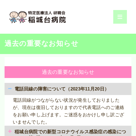
コ
ン
テ
ン
ツ
へ
過去の重要なお知らせ
ス
キ
ッ
プ
過去の重要なお知らせ
電話回線の障害について（2023年11月20日）
電話回線がつながらない状況が発生しておりました
が、現在は復旧しておりますので代表電話へのご連絡
をお願い申し上げます。ご迷惑をおかけし申し訳ござ
いませんでした。
稲城台病院での新型コロナウイルス感染症の感染につ